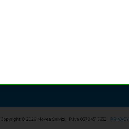
Copyright © 2026 Movea Servizi | P.Iva 05784510652 |
PRIVACY