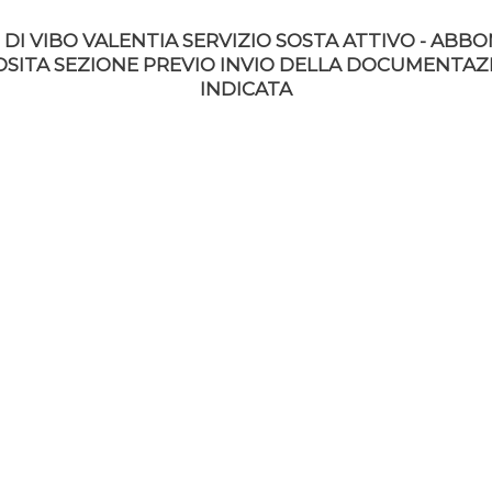
RESIDENTI
A
SANT’ANG
DI VIBO VALENTIA SERVIZIO SOSTA ATTIVO - ABB
SANT'ANGELO
OSITA SEZIONE PREVIO INVIO DELLA DOCUMENTAZI
-
20,00
€
per 1 m
INDICATA
MOTOCILCO
quantità
Iscriviti ora
Categoria:
S.Angelo