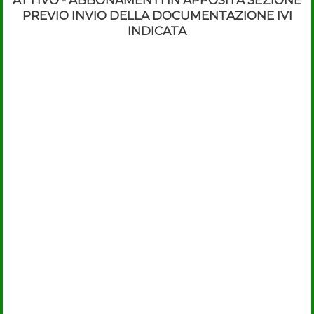
ATTIVO - ABBONAMENTI IN APPOSITA SEZIONE
22
Apri mappa
PREVIO INVIO DELLA DOCUMENTAZIONE IVI
Anteprima
INDICATA
mappa
Via Papa Giovanni XXIII
22
Apri mappa
Anteprima
mappa
Via G. Mazzini
32
Apri mappa
Anteprima
mappa
Via Salesiane
7
Apri mappa
Anteprima
mappa