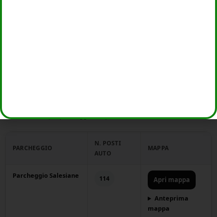
Piazza Italia / Via
4
Apri mappa
Mazzini
Anteprima
mappa
Parcheggi multipiano a
pagamento
Tariffe indicate per parcheggi multipiano.
N. POSTI
PARCHEGGIO
MAPPA
AUTO
Parcheggio Salesiane
114
Apri mappa
Anteprima
mappa