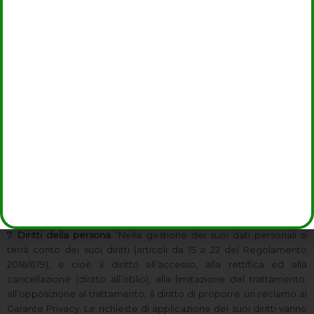
informazionipersonali o particolari del processo di trattamento di
dati qui regolato da parte di una pubblica autorità o da parte
dell’autorità giudiziaria, od ad altri organismi che collaborano con
noi nella realizzazione del servizio”.
5. Periodo di conservazione. Diffusione extra‐UE
“I suoi dati
verranno conservati per il periodo richiesto per l’erogazione del
servizio erogato, nonché per la consultazione del sito internet ed
in ogni caso non superiore a 5 anni. I suoi dati non verranno diffusi
in paesi extra‐Unione Europea.”
6. Altri trattamenti connessi alla finalità principale
“I suoi dati di
reperibilità potranno altresì essere utilizzati da MOVEA SERVIZI
S.R.L. esclusivamente per informarla sui nostri servizi, sui servizi
specifici richiesti ed iniziative relative”
7. Diritti della persona
“Nella gestione dei suoi dati personali si
terrà conto dei suoi diritti (articoli da 15 a 22 del Regolamento
2016/679), e cioè il diritto all’accesso, alla rettifica ed alla
cancellazione (diritto all’oblio), alla limitazione del trattamento,
all’opposizione al trattamento, il diritto di proporre un reclamo al
Garante Privacy. Le richieste di applicazione dei suoi diritti vanno