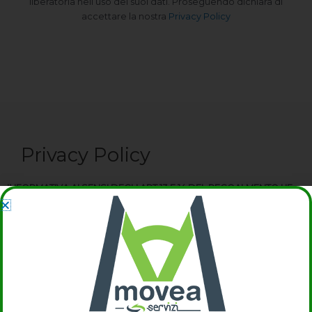
liberatoria nell’uso dei suoi dati. Proseguendo dichiara di
accettare la nostra
Privacy Policy
Privacy Policy
INFORMATIVA AI SENSI DEGLI ART 13 E 14 DEL REGOALMENTO UE
2016/679
1. Natura e finalità del trattamento
“In ottemperanza agli
adempimenti richiesti dagli art. 13 e 14 del Regolamento UE
2016/679 e per la protezione dei dati personali le comunichiamo
le modalità di raccolta ed utilizzo dei dati da parte del titolare
MOVEA SERVIZI S.R.L.
2. Finalità della raccolta dei dati
“I dati personali, generali e dove