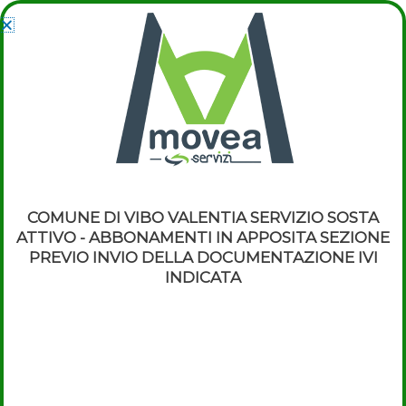
Vai
Main
al
Men
contenuto
Password dimenticata
Hai perso la password? Inserisci il tuo nome utente o l'indirizzo
email. Riceverai tramite email un link per generarne una nuova.
COMUNE DI VIBO VALENTIA SERVIZIO SOSTA
ATTIVO - ABBONAMENTI IN APPOSITA SEZIONE
Nome utente o indirizzo email
PREVIO INVIO DELLA DOCUMENTAZIONE IVI
INDICATA
Resettare la password